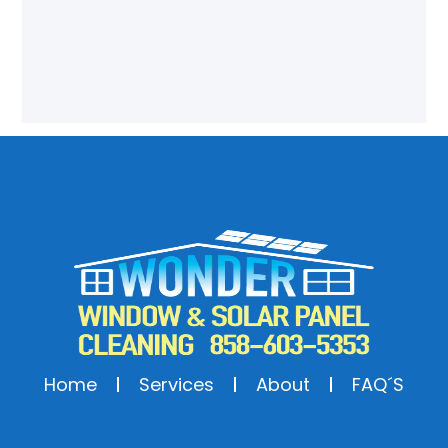
Blog Post Title
Blog post excerpt [1-2 lines]. This text is automatically
pulled from your existing blog post.
Read More
Home
Services
About
FAQ´S