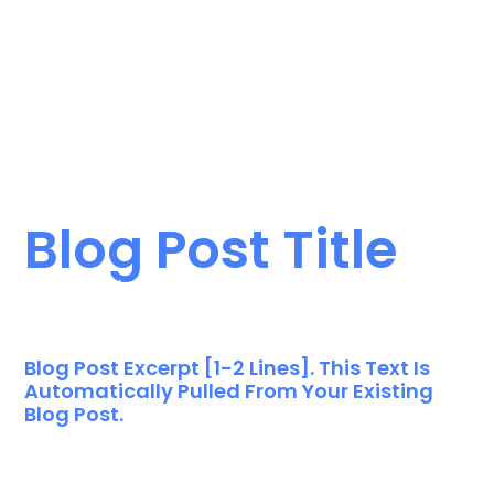
Blog Post Title
Wonderwindowwashing.com
December 1, 2023
Blog Post Excerpt [1-2 Lines]. This Text Is
Automatically Pulled From Your Existing
Blog Post.
Lorem ipsum dolor sit amet, consectet
adipiscing elit,sed do eiusm por incididunt ut labore et
dolore magna aliqua. Ut enim ad minim veniam, quis